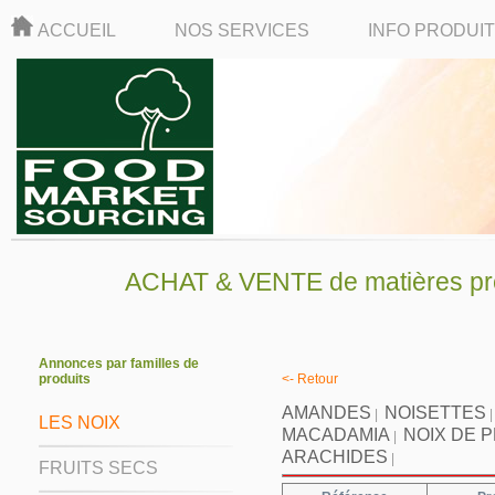
ACCUEIL
NOS SERVICES
INFO PRODUI
ACHAT & VENTE de matières pre
Annonces par familles de
produits
<- Retour
AMANDES
NOISETTES
|
LES NOIX
MACADAMIA
NOIX DE 
|
ARACHIDES
|
FRUITS SECS