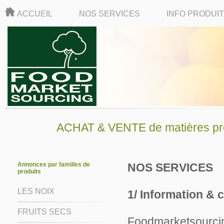
ACCUEIL
NOS SERVICES
INFO PRODUI
ACHAT & VENTE de matières pre
Annonces par familles de
NOS SERVICES
produits
LES NOIX
1/ Information & 
FRUITS SECS
Foodmarketsourci