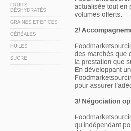
FRUITS
actualisée tout en 
DÉSHYDRATÉS
volumes offerts.
GRAINES ET EPICES
2/ Accompagneme
CÉRÉALES
Foodmarketsourcin
HUILES
des marchés que de
SUCRE
la prestation que s
En développant une 
Foodmarketsourci
pour assurer l’adé
3/ Négociation op
Foodmarketsourcin
qu’indépendant pou