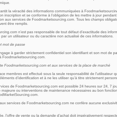
onique.
garantit la véracité des informations communiquées à Foodmarketsourci
on inscription et se conforme à l’obligation de les mettre à jour pendant
tion aux services de Foodmarketsourcing.com. Tous les champs obligat
vent être remplis.
cing.com n’est pas responsable de tout défaut d’exactitude des infor
ar un utilisateur ou du caractère non actualisé de ces informations.
 et mot de passe
’engage à garder strictement confidentiel son identifiant et son mot de p
 Foodmarketsourcing.com.
ite Foodmarketsourcing.com et aux services de la place de marché
ace membres est effectué sous la seule responsabilité de l'utilisateur q
éments d’identification et à ne les utiliser qu’à titre strictement person
rvices de Foodmarketsourcing.com est possible 24 heures sur 24, 7 jou
e majeure ou interventions de maintenance nécessaires au bon foncti
oodMarketSourcing.com.
t aux services de Foodmarketsourcing.com ne confère aucune exclusivit
ée, l’offre de vente ou la demande d’achat doit impérativement respecte