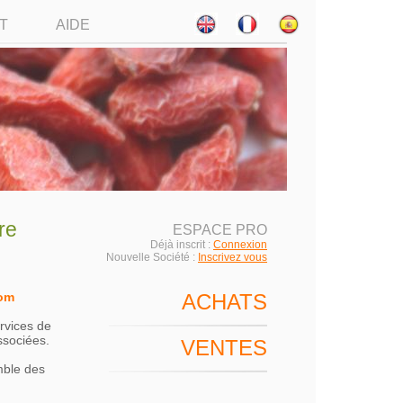
T
AIDE
re
ESPACE PRO
Déjà inscrit :
Connexion
Nouvelle Société :
Inscrivez vous
om
ACHATS
ervices de
ssociées.
VENTES
mble des