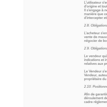
L'utilisateur s
d'origine et to
Il s’engage à 
manière que ce
d’intercepter et
2.8. Obligation
L’acheteur s'e
vente de mauva
négocier de bon
2.9. Obligatio
Le vendeur qui
indications et 
relatives aux p
Le Vendeur s’e
Vendeur, auteur
propriétaire du
2.10. Positio
Afin de garanti
déroulement de
cadre règlemen