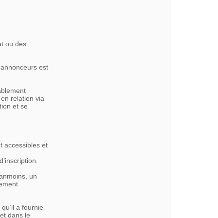
at ou des
s annonceurs est
lablement
en relation via
tion et se
t accessibles et
’inscription.
Néanmoins, un
uement
qu’il a fournie
fet dans le