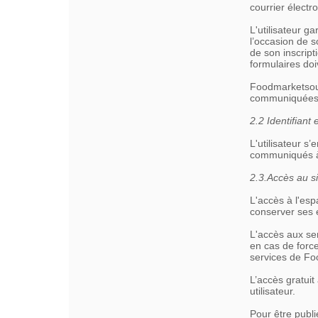
courrier électr
L'utilisateur 
l’occasion de s
de son inscrip
formulaires doi
Foodmarketsour
communiquées p
2.2 Identifiant
L'utilisateur s
communiqués à
2.3.Accès au s
L'accès à l'esp
conserver ses él
L'accès aux se
en cas de forc
services de F
L’accès gratui
utilisateur.
Pour être publi