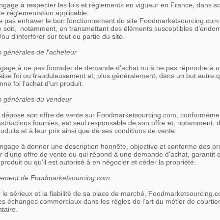
'engage à respecter les lois et règlements en vigueur en France, dans s
ute réglementation applicable.
ne pas entraver le bon fonctionnement du site Foodmarketsourcing.co
 soit, notamment, en transmettant des éléments susceptibles d’endo
/ou d’interférer sur tout ou partie du site.
s générales de l'acheteur
ngage à ne pas formuler de demande d'achat ou à ne pas répondre à u
ise foi ou frauduleusement et, plus généralement, dans un but autre q
ne foi l'achat d'un produit.
ns générales du vendeur
 dépose son offre de vente sur Foodmarketsourcing.com, conforméme
instructions fournies, est seul responsable de son offre et, notamment, 
roduits et à leur prix ainsi que de ses conditions de vente.
ngage à donner une description honnête, objective et conforme des pr
 d’une offre de vente ou qui répond à une demande d’achat, garantit qu
 produit ou qu'il est autorisé à en négocier et céder la propriété.
nnement de Foodmarketsourcing.com
r le sérieux et la fiabilité de sa place de marché, Foodmarketsourcing.c
s échanges commerciaux dans les règles de l’art du métier de courtie
taire.