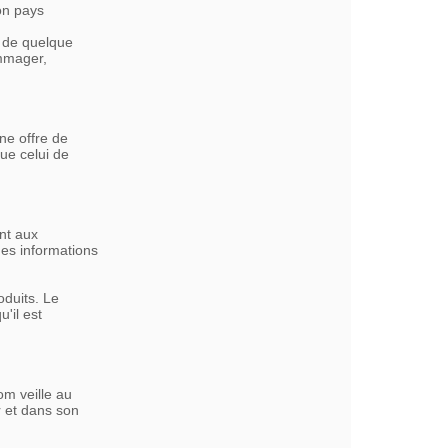
on pays
m de quelque
mmager,
ne offre de
ue celui de
nt aux
des informations
oduits. Le
'il est
om veille au
r et dans son