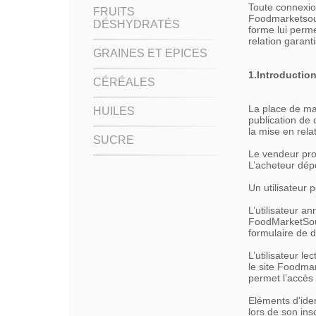
Toute connexio
FRUITS
Foodmarketsourc
DÉSHYDRATÉS
forme lui perme
relation garant
GRAINES ET EPICES
1.Introduction
CÉRÉALES
La place de mar
HUILES
publication de 
la mise en rela
SUCRE
Le vendeur pro
L’acheteur dép
Un utilisateur p
L’utilisateur a
FoodMarketSourc
formulaire de d
L’utilisateur 
le site Foodmar
permet l’accès
Eléments d'iden
lors de son in