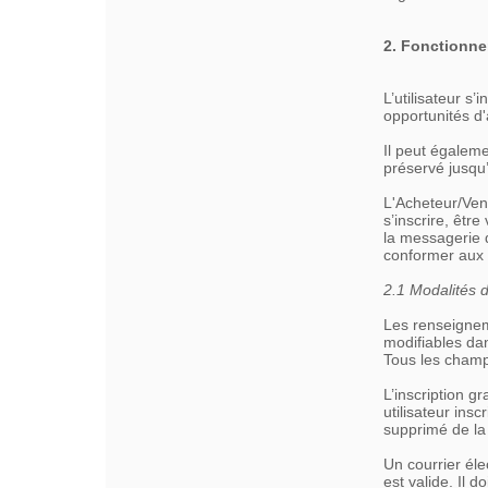
2. Fonctionn
L’utilisateur s
opportunités d'
Il peut égalem
préservé jusqu’
L'Acheteur/Ven
s’inscrire, êt
la messagerie d
conformer aux 
2.1 Modalités d
Les renseignem
modifiables dan
Tous les champs
L’inscription g
utilisateur ins
supprimé de la
Un courrier éle
est valide. Il d