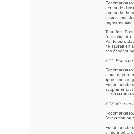
Foodmarketsourc
demande d'insc
demande de mise
dispositions de
réglementation
Toutefois, Foo
l’utilisation d
Par le biais d
ne saurait en 
cas échéant par 
2.11. Refus de
Foodmarketsour
d'une opportuni
ligne, sans eng
Foodmarketsour
supprimer tout
L’utilisateur 
2.12. Mise en r
Foodmarketsour
l’exécution ou d
Foodmarketsour
d’intermédiaire