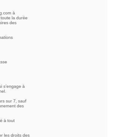
ng.com à
 toute la durée
oires des
mations
asse
ui s’engage à
nel.
rs sur 7, sauf
onnement des
é à tout
r les droits des