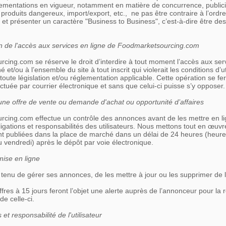
églementations en vigueur, notamment en matière de concurrence, public
, produits dangereux, import/export, etc., ne pas être contraire à l’ordre
t présenter un caractère "Business to Business", c’est-à-dire être des
ion de l'accès aux services en ligne de Foodmarketsourcing.com
cing.com se réserve le droit d’interdire à tout moment l’accès aux ser
et/ou à l’ensemble du site à tout inscrit qui violerait les conditions d’uti
oute législation et/ou réglementation applicable. Cette opération se fe
fectuée par courrier électronique et sans que celui-ci puisse s’y opposer.
'une offre de vente ou demande d'achat ou opportunité d’affaires
cing.com effectue un contrôle des annonces avant de les mettre en lig
igations et responsabilités des utilisateurs. Nous mettons tout en œuvr
t publiées dans la place de marché dans un délai de 24 heures (heur
 vendredi) après le dépôt par voie électronique.
mise en ligne
st tenu de gérer ses annonces, de les mettre à jour ou les supprimer de 
offres à 15 jours feront l’objet une alerte auprès de l’annonceur pour la 
de celle-ci.
 et responsabilité de l'utilisateur