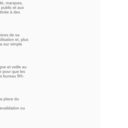
ité, marques,
 public et aux
tinée à des
vices de sa
lisation et, plus
ra sur simple
ne et veille au
e pour que les
es bureau 9H-
la place du
revalidation ou