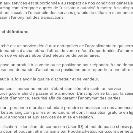
n aux services est subordonnée au respect de nos conditions générales 
ing.com s'engage auprès de l'utilisateur autorisé à mettre à sa dispos
ttant l’accès à l’ensemble des services gratuits de diffusion d’annonce
issant l’anonymat des transactions.
 et définitions
ché est un service dédié aux entreprises de l’agroalimentaire qui perm
demandes d’achat et/ou d’offres de vente et/ou d’opportunités d'affaires 
tion de vendeurs et/ou d’acheteurs ou de partenaires.
pose un produit à la vente ou se positionne pour répondre à une dema
ose une demande d'achat ou se positionne pour répondre à une offre 
eut à la fois avoir la qualité d'acheteur et de vendeur.
nnonceur : personne morale s'étant identifiée et inscrite au service
ing.com afin d’y passer une annonce. L'inscription se fait par la saisi
épôt d’annonce, sécurisé afin de garantir l’anonymat des parties.
lecteur : personne morale souhaitant prendre connaissance des annonces
ketsourcing.com par les annonceurs, et dont l’inscription gratuite en lig
 aux annonces et aux services de mise en relation.
tification : identifiant de connexion (User ID) et mot de passe choisis par
scription et pouvant être transmis par Foodmarketsourcing.com permett