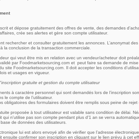
ement
’inscrit et dépose gratuitement des offres de vente, des demandes d’ach
affaires, crée ses alertes et gère son compte utilisateur.
ent rechercher et consulter gratuitement les annonces. L’anonymat de
à la conclusion de la transaction commerciale.
deur qui veut être mis en relation avec un vendeur/acheteur doit préa
re validé par Foodmarketsourcing.com et peut faire sa demande de mise 
u site Foodmarketsourcing.com. Il doit accepter les conditions d’utilisa
lois et usages en vigueur.
'inscription gratuite et gestion du compte utilisateur
ents à caractère personnel qui sont demandés lors de l’inscription son
s le compte de l’utilisateur.
 obligatoires des formulaires doivent être remplis sous peine de rejet d
ratuite proposée à tout utilisateur est valable sans condition de délai. 
crit qui n'utilise pas son compte pendant plus d'1 an se verra automatiq
 base de données des utilisateurs.
ctronique lui est alors envoyé afin de vérifier que l’adresse électronique 
oit ensuite confirmer son inscription en cliquant sur le lien prévu à cet ef