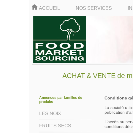
ACCUEIL
NOS SERVICES
I
ACHAT & VENTE de mati
Annonces par familles de
Conditions gé
produits
La société util
publication d’
LES NOIX
L’accès au ser
FRUITS SECS
conditions décr