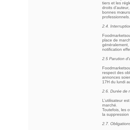
tiers et les r
droits d’auteur
bonnes mœurs e
professionnels.
2.4. Interrupt
Foodmarketsour
place de marché 
généralement, t
notification ef
2.5 Parution d
Foodmarketsour
respect des obl
annonces soien
17H du lundi au
2.6. Durée de 
L’utilisateur e
marché.
Toutefois, les 
la suppression 
2.7. Obligations