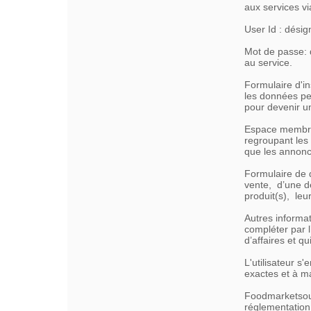
aux services v
User Id : désig
Mot de passe: d
au service.
Formulaire d'in
les données pe
pour devenir un
Espace membre 
regroupant les 
que les annonc
Formulaire de d
vente, d’une de
produit(s), leu
Autres informat
compléter par l
d’affaires et q
L'utilisateur 
exactes et à ma
Foodmarketsour
réglementation,