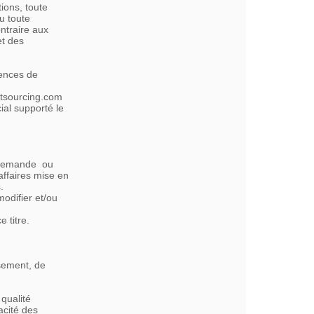
ions, toute
u toute
ontraire aux
et des
ences de
etsourcing.com
ial supporté le
u demande ou
affaires mise en
.
odifier et/ou
 titre.
sement, de
qualité
acité des