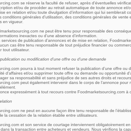
ing.com se réserve la faculté de refuser, après d'éventuelles vérificat
ription et/ou de procéder au retrait automatique de toute annonce et/o
 en relation et/ou toute divulgation d’information qui lui semblerait c
s conditions générales d'utilisation, des conditions générales de vente 
s en vigueur.
dmarketsourcing.com ne peut être tenu pour responsable des conséqu
’informations inexactes ou d’une absence d’information.
es services de publication d’annonces et de mise en relation, Foodmark
aucun cas être tenu responsable de tout préjudice financier ou commerc
tout utilisateur.
 publication ou modification d'une offre ou d'une demande
cing.com pourra à tout moment refuser la publication d’une offre o
té d'affaires et/ou supprimer toute offre ou demande ou opportunité d'
ager sa responsabilité et sans préjudice de ses autres droits et recours
cing.com peut également intervenir dans le corps de l’annonce pour m
 élément.
renonce expressément à tout recours contre Foodmarketsourcing.com à ce
elation
cing.com ne peut en aucune façon être tenu responsable de l’établis
e la cessation de la relation établie entre utilisateurs.
cing.com et son service de courtage interviennent obligatoirement en 
 dans la transaction entre acheteurs et vendeurs. Nous vérifions la cap