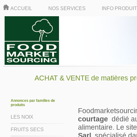
ACCUEIL
NOS SERVICES
INFO PRODUI
ACHAT & VENTE de matières pre
Annonces par familles de
produits
Foodmarketsourci
LES NOIX
courtage
dédié au
alimentaire. Le sit
FRUITS SECS
Sarl,
spécialisé da