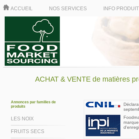
ACCUEIL
NOS SERVICES
INFO PRODUI
ACHAT & VENTE de matières pre
Annonces par familles de
Déclara
produits
septem
Foodmar
LES NOIX
marque
d'enreg
FRUITS SECS