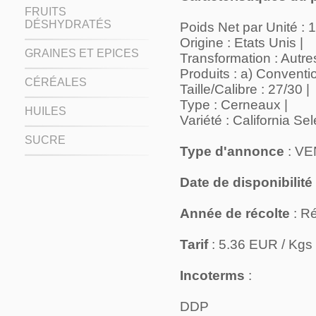
FRUITS
DÉSHYDRATÉS
Poids Net par Unité : 1
Origine : Etats Unis |
GRAINES ET EPICES
Transformation : Autres
Produits : a) Conventio
CÉRÉALES
Taille/Calibre : 27/30 |
Type : Cerneaux |
HUILES
Variété : California Se
SUCRE
Type d'annonce
: V
Date de disponibilité
Année de récolte
: Ré
Tarif
: 5.36 EUR / Kgs
Incoterms
:
DDP