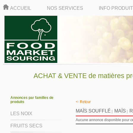
ACCUEIL
NOS SERVICES
INFO PRODUI
ACHAT & VENTE de matières pre
Annonces par familles de
produits
<- Retour
MAÏS SOUFFLÉ
MAÏS
R
|
|
LES NOIX
Aucune annonce disponible pour ce 
FRUITS SECS